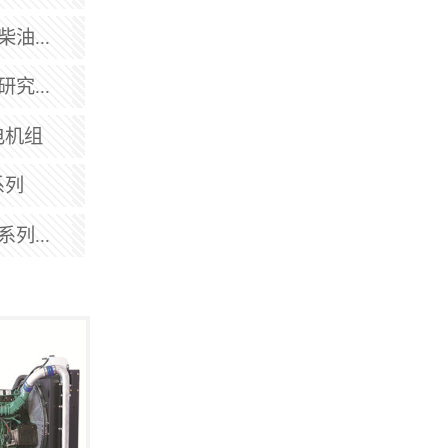
油...
究...
电机组
系列
列...