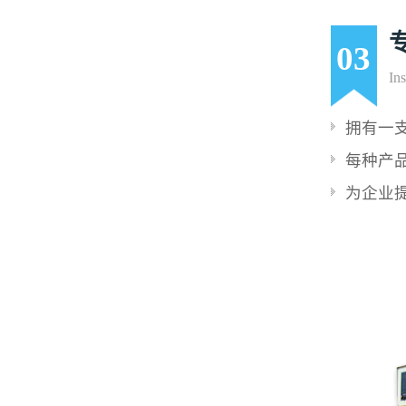
03
Ins
拥有一
每种产
为企业