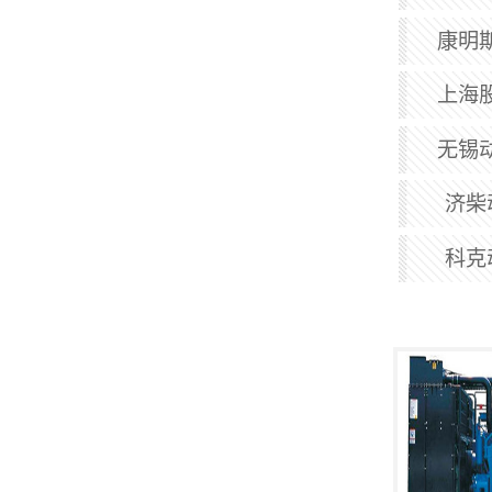
康明斯
上海股
无锡动
济柴
科克