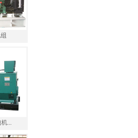
机组
...